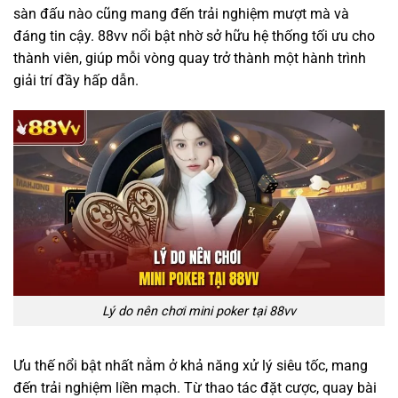
sàn đấu nào cũng mang đến trải nghiệm mượt mà và
đáng tin cậy. 88vv nổi bật nhờ sở hữu hệ thống tối ưu cho
thành viên, giúp mỗi vòng quay trở thành một hành trình
giải trí đầy hấp dẫn.
Lý do nên chơi mini poker tại 88vv
Ưu thế nổi bật nhất nằm ở khả năng xử lý siêu tốc, mang
đến trải nghiệm liền mạch. Từ thao tác đặt cược, quay bài