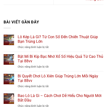
BÀI VIẾT GẦN ĐÂY
Lô Kép Là Gì? Từ Con Số Đến Chiến Thuật Giúp
Bạn Trúng Lớn
Chức năng bình luận bị tắt
ở
Lô
Kép
Bật Mí Bí Kíp Bạc Nhớ Xổ Số Hiệu Quả Từ Cao Thủ
Là
Tại 88vv
Gì?
Chức năng bình luận bị tắt
ở
Từ
Bật
Con
Mí
Bí Quyết Chơi Lô Xiên Giúp Trúng Lớn Mỗi Ngày
Số
Bí
Đến
Tại 88vv
Kíp
Chiến
Chức năng bình luận bị tắt
ở
Bạc
Thuật
Bí
Nhớ
Giúp
Quyết
Bao Lô Là Gì – Cách Chơi Dễ Hiểu Cho Người Mới
Xổ
Bạn
Chơi
Số
Bắt Đầu
Trúng
Lô
Hiệu
Lớn
Chức năng bình luận bị tắt
ở
Xiên