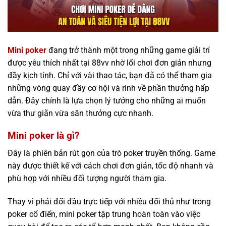
Mini poker
đang trở thành một trong những game giải trí
được yêu thích nhất tại 88vv nhờ lối chơi đơn giản nhưng
đầy kịch tính. Chỉ với vài thao tác, bạn đã có thể tham gia
những vòng quay đầy cơ hội và rinh về phần thưởng hấp
dẫn. Đây chính là lựa chọn lý tưởng cho những ai muốn
vừa thư giãn vừa săn thưởng cực nhanh.
Mini poker là gì?
Đây là phiên bản rút gọn của trò poker truyền thống. Game
này được thiết kế với cách chơi đơn giản, tốc độ nhanh và
phù hợp với nhiều đối tượng người tham gia.
Thay vì phải đối đầu trực tiếp với nhiều đối thủ như trong
poker cổ điển, mini poker tập trung hoàn toàn vào việc