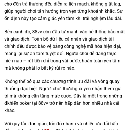
cho đến trả thưởng đều diễn ra liền mạch, không giật lag,
giúp người chơi tận hưởng trọn vẹn từng khoảnh khắc. Sự
ổn định này tạo cảm giác yên tâm khi trải nghiệm lâu dài.
Bên cạnh đó, 88vv còn đầu tư mạnh vào hệ thống bảo mật
và giao dịch. Toàn bộ dữ liệu cá nhân và giao dịch tài
chính đều được bảo vệ bằng công nghệ mã hóa hiện đại,
mang lại sự an tâm tuyệt đối. Người chơi dễ dàng thực
hiện nạp – rút tiền chỉ trong vài bước, hoàn toàn yên tâm
mà không phải lo bất kỳ rủi ro nào.
Không thể bỏ qua các chương trình ưu đãi và vòng quay
thưởng đặc biệt. Người chơi thường xuyên nhận thêm giá
trị mà không cần tăng mức cược. Đây là một trong những
đkhiến poker tại 88vv trở nên hấp dẫn hơn nhiều nhà cái
khác.
Với quy tắc đơn giản, tốc độ nhanh và nhiều ưu đãi hấp