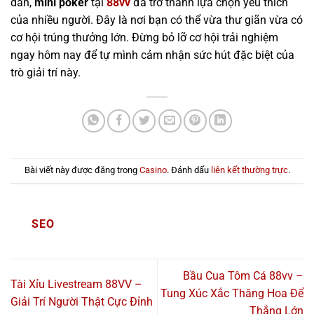
dẫn,
mini poker
tại
88vv
đã trở thành lựa chọn yêu thích
của nhiều người. Đây là nơi bạn có thể vừa thư giãn vừa có
cơ hội trúng thưởng lớn. Đừng bỏ lỡ cơ hội trải nghiệm
ngay hôm nay để tự mình cảm nhận sức hút đặc biệt của
trò giải trí này.
Bài viết này được đăng trong
Casino
. Đánh dấu
liên kết thường trực
.
SEO
Bầu Cua Tôm Cá 88vv –
Tài Xỉu Livestream 88VV –
Tung Xúc Xắc Thăng Hoa Để
Giải Trí Người Thật Cực Đỉnh
Thắng Lớn