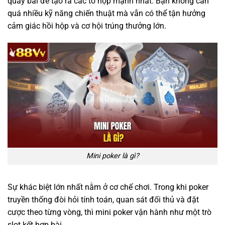
quay bài để tạo ra các tổ hợp mạnh nhất. Bạn không cần
quá nhiều kỹ năng chiến thuật mà vẫn có thể tận hưởng
cảm giác hồi hộp và cơ hội trúng thưởng lớn.
Mini poker là gì?
Sự khác biệt lớn nhất nằm ở cơ chế chơi. Trong khi poker
truyền thống đòi hỏi tính toán, quan sát đối thủ và đặt
cược theo từng vòng, thì mini poker vận hành như một trò
slot kết hợp bài.