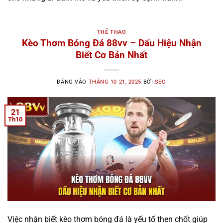
THỂ THAO
Kèo Thơm Bóng Đá 88vv – Dấu Hiệu Nhận
Biết Cơ Bản Nhất
ĐĂNG VÀO
THÁNG 10 21, 2025
BỞI
SEO
21
Th10
Việc nhận biết kèo thơm bóng đá là yếu tố then chốt giúp