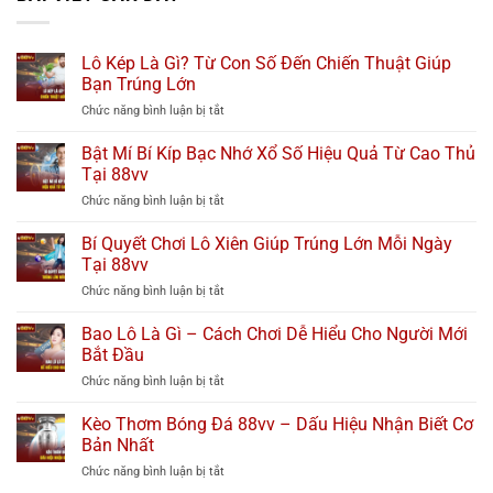
Lô Kép Là Gì? Từ Con Số Đến Chiến Thuật Giúp
Bạn Trúng Lớn
Chức năng bình luận bị tắt
ở
Lô
Kép
Bật Mí Bí Kíp Bạc Nhớ Xổ Số Hiệu Quả Từ Cao Thủ
Là
Tại 88vv
Gì?
Chức năng bình luận bị tắt
ở
Từ
Bật
Con
Mí
Bí Quyết Chơi Lô Xiên Giúp Trúng Lớn Mỗi Ngày
Số
Bí
Đến
Tại 88vv
Kíp
Chiến
Chức năng bình luận bị tắt
ở
Bạc
Thuật
Bí
Nhớ
Giúp
Quyết
Bao Lô Là Gì – Cách Chơi Dễ Hiểu Cho Người Mới
Xổ
Bạn
Chơi
Số
Bắt Đầu
Trúng
Lô
Hiệu
Lớn
Chức năng bình luận bị tắt
ở
Xiên
Quả
Bao
Giúp
Từ
Lô
Kèo Thơm Bóng Đá 88vv – Dấu Hiệu Nhận Biết Cơ
Trúng
Cao
Là
Lớn
Bản Nhất
Thủ
Gì
Mỗi
Tại
Chức năng bình luận bị tắt
ở
–
Ngày
88vv
Kèo