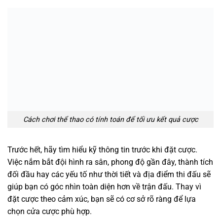
Cách chơi thể thao có tính toán để tối ưu kết quả cược
Trước hết, hãy tìm hiểu kỹ thông tin trước khi đặt cược.
Việc nắm bắt đội hình ra sân, phong độ gần đây, thành tích
đối đầu hay các yếu tố như thời tiết và địa điểm thi đấu sẽ
giúp bạn có góc nhìn toàn diện hơn về trận đấu. Thay vì
đặt cược theo cảm xúc, bạn sẽ có cơ sở rõ ràng để lựa
chọn cửa cược phù hợp.