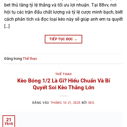
bet thủ tăng tỷ lệ thắng và tối ưu lợi nhuận. Tại 88vv, nơi
hội tụ các trận đấu chất lượng và tỷ lệ cược minh bạch, biết
cách phân tích và đọc loại kèo này sẽ giúp anh em ra quyết
[…]
TIẾP TỤC ĐỌC
→
Đăng trong
Thể thao
THỂ THAO
Kèo Bóng 1/2 Là Gì? Hiểu Chuẩn Và Bí
Quyết Soi Kèo Thắng Lớn
ĐĂNG VÀO
THÁNG 10 21, 2025
BỞI
SEO
21
Th10