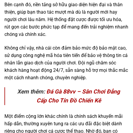
Bên cạnh đó, nền tảng sở hữu giao diện hiện đại và thân
thiện, giúp bạn thao tác mượt mà dù là người mới hay
người chơi lâu năm. Hệ thống đặt cược được tối ưu hóa,
rút gọn các bước phức tạp để mang đến trải nghiệm nhanh
chóng và chính xác.
Không chỉ vậy, nhà cái còn đảm bảo mức độ bảo mật cao,
sử dụng công nghệ mã hóa tiên tiến để bảo vệ thông tin cá
nhân lẫn giao dịch của người chơi. Đội ngũ chăm sóc
khách hàng hoạt động 24/7, sẵn sàng hỗ trợ mọi thắc mắc
một cách nhanh chóng, chuyên nghiệp.
Xem thêm:
Đá Gà 88vv – Sân Chơi Đẳng
Cấp Cho Tín Đồ Chiến Kê
Một điểm cộng lớn khác chính là chính sách khuyến mãi
hấp dẫn, thường xuyên tung ra các ưu đãi đặc biệt dành
riêng cho người chơi cá cược thể thao. Nhờ đó, bạn có