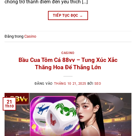
chóng trở thành điểm đến yêu thích […]
TIẾP TỤC ĐỌC
→
Đăng trong
Casino
CASINO
Bầu Cua Tôm Cá 88vv – Tung Xúc Xắc
Thăng Hoa Để Thắng Lớn
ĐĂNG VÀO
THÁNG 10 21, 2025
BỞI
SEO
21
Th10