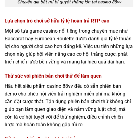
Chuyên gia bật mí bí quyết thắng lớn tại casino 88vv
Lựa chọn trò chơi sở hữu tỷ lệ hoàn trả RTP cao
Một số tựa game casino nổi tiếng trong chuyên mục như
Baccarat hay European Roulette được đánh giá tỷ lệ thuận
lợi cho người chơi cao hơn đáng kể. Việc ưu tiên những lựa
chọn này giúp hội viên nâng cao cơ hội thắng cược, phát
triển chiến lược bền vững và mang lại hiệu quả dài hạn.
Thử sức với phiên bản chơi thử để làm quen
Hầu hết siêu phẩm casino 88vv đều có sẵn phiên bản
demo cho phép hội viên trải nghiệm miễn phí mà không
cần đặt cược thật. Tận dụng phiên bản chơi thử không chỉ
giúp bạn làm quen giao diện và nắm vững luật chơi, mà
còn là cơ hội tuyệt vời để thử nghiệm, điều chỉnh chiến
lược mà hoàn toàn không gặp rủi ro.