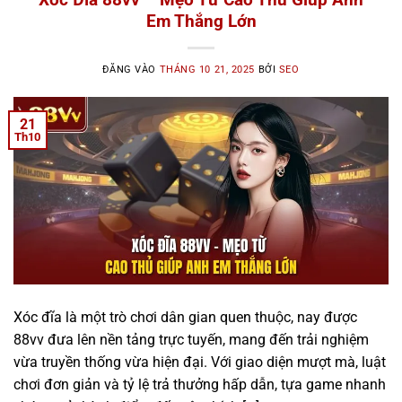
Em Thắng Lớn
ĐĂNG VÀO
THÁNG 10 21, 2025
BỞI
SEO
21
Th10
Xóc đĩa là một trò chơi dân gian quen thuộc, nay được
88vv đưa lên nền tảng trực tuyến, mang đến trải nghiệm
vừa truyền thống vừa hiện đại. Với giao diện mượt mà, luật
chơi đơn giản và tỷ lệ trả thưởng hấp dẫn, tựa game nhanh