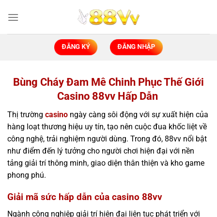
Bỏ
qua
nội
dung
ĐĂNG KÝ
ĐĂNG NHẬP
Bùng Cháy Đam Mê Chinh Phục Thế Giới
Casino 88vv Hấp Dẫn
Thị trường
casino
ngày càng sôi động với sự xuất hiện của
hàng loạt thương hiệu uy tín, tạo nên cuộc đua khốc liệt về
công nghệ, trải nghiệm người dùng. Trong đó, 88vv nổi bật
như điểm đến lý tưởng cho người chơi hiện đại với nền
tảng giải trí thông minh, giao diện thân thiện và kho game
phong phú.
Giải mã sức hấp dẫn của casino 88vv
Ngành công nghiệp giải trí hiện đại liên tục phát triển với