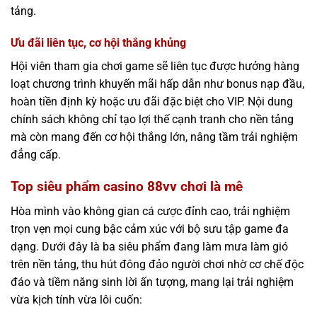
tảng.
Ưu đãi liên tục, cơ hội thắng khủng
Hội viên tham gia chơi game sẽ liên tục được hưởng hàng
loạt chương trình khuyến mãi hấp dẫn như bonus nạp đầu,
hoàn tiền định kỳ hoặc ưu đãi đặc biệt cho VIP. Nội dung
chính sách không chỉ tạo lợi thế cạnh tranh cho nền tảng
mà còn mang đến cơ hội thắng lớn, nâng tầm trải nghiệm
đẳng cấp.
Top siêu phẩm casino 88vv chơi là mê
Hòa mình vào không gian cá cược đỉnh cao, trải nghiệm
trọn vẹn mọi cung bậc cảm xúc với bộ sưu tập game đa
dạng. Dưới đây là ba siêu phẩm
đang làm mưa làm gió
trên nền tảng, thu hút đông đảo người chơi nhờ cơ chế độc
đáo và tiềm năng sinh lời ấn tượng, mang lại trải nghiệm
vừa kịch tính vừa lôi cuốn: