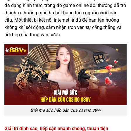
đa dạng hình thức, trong đó game online đổi thưởng đã trở
thành xu hướng mới thu hút hàng triệu người chơi toàn
cầu. Một thiết bị kết nối internet là đủ để bạn tận hưởng
không khí sôi động, cảm nhận trọn vẹn sự căng thẳng và
hồi hộp của từng ván cược:
Giải mã sức hấp dẫn của casino 88vv
Giải trí đỉnh cao, tiếp cận nhanh chóng, thuận tiện