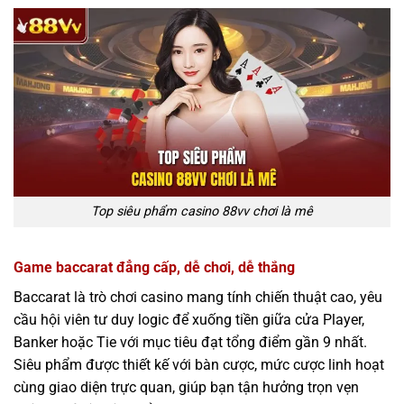
Top siêu phẩm casino 88vv chơi là mê
Game baccarat đẳng cấp, dễ chơi, dễ thắng
Baccarat là trò chơi casino mang tính chiến thuật cao, yêu
cầu hội viên tư duy logic để xuống tiền giữa cửa Player,
Banker hoặc Tie với mục tiêu đạt tổng điểm gần 9 nhất.
Siêu phẩm được thiết kế với bàn cược, mức cược linh hoạt
cùng giao diện trực quan, giúp bạn tận hưởng trọn vẹn