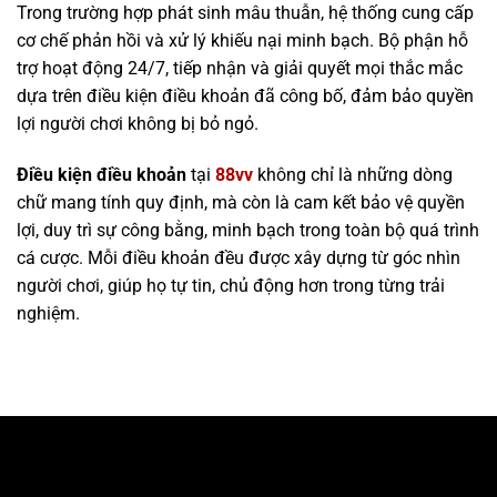
Trong trường hợp phát sinh mâu thuẫn, hệ thống cung cấp
cơ chế phản hồi và xử lý khiếu nại minh bạch. Bộ phận hỗ
trợ hoạt động 24/7, tiếp nhận và giải quyết mọi thắc mắc
dựa trên điều kiện điều khoản đã công bố, đảm bảo quyền
lợi người chơi không bị bỏ ngỏ.
Điều kiện điều khoản
tại
88vv
không chỉ là những dòng
chữ mang tính quy định, mà còn là cam kết bảo vệ quyền
lợi, duy trì sự công bằng, minh bạch trong toàn bộ quá trình
cá cược. Mỗi điều khoản đều được xây dựng từ góc nhìn
người chơi, giúp họ tự tin, chủ động hơn trong từng trải
nghiệm.