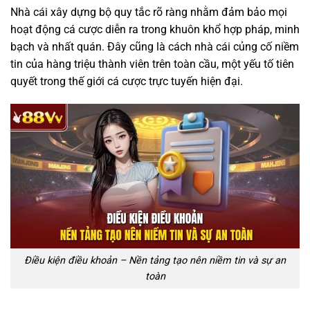
Nhà cái xây dựng bộ quy tắc rõ ràng nhằm đảm bảo mọi
hoạt động cá cược diễn ra trong khuôn khổ hợp pháp, minh
bạch và nhất quán. Đây cũng là cách nhà cái củng cố niềm
tin của hàng triệu thành viên trên toàn cầu, một yếu tố tiên
quyết trong thế giới cá cược trực tuyến hiện đại.
Điều kiện điều khoản – Nền tảng tạo nên niềm tin và sự an
toàn