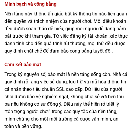
Minh bạch và công bằng
Nền tảng này không ẩn giấu bất kỳ thông tin nào liên quan
đến quyền và trách nhiệm của người chơi. Mỗi điều khoản
đều được soạn thảo dễ hiểu, giúp mọi người dễ dàng nắm
bắt trước khi tham gia. Từ việc đăng ký tài khoản, xác thực
danh tính cho đến quá trình rút thưởng, mọi thứ đều được
quy định chặt chẽ để đảm bảo công bằng tuyệt đối.
Cam kết bảo mật
Trong kỷ nguyên số, bảo mật là nền tảng sống còn. Nhà cái
quy định rõ ràng việc sử dụng, lưu trữ và mã hóa thông tin
cá nhân theo tiêu chuẩn SSL cao cấp. Dữ liệu của người
chơi được bảo vệ nghiêm ngặt, không chia sẻ với bên thứ
ba nếu không có sự đồng ý. Điều này thể hiện rõ triết lý
“tôn trọng người chơi” trong các quy tắc của nền tảng,
minh chứng cho một môi trường cá cược văn minh, an
toàn và bền vững.